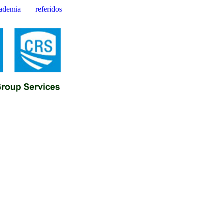
ademia
referidos