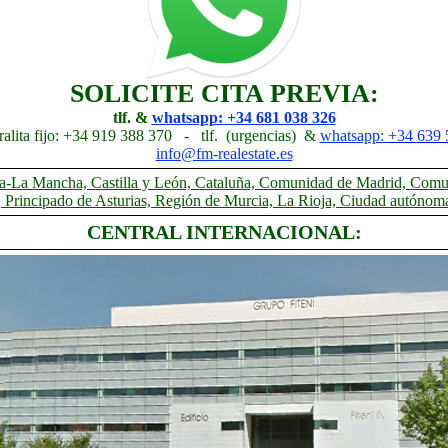
SOLICITE CITA PREVIA:
tlf. &
whatsapp: +34 681 038 326
ntralita fijo: +34 919 388 370 - tlf. (urgencias) &
whatsapp:
+34
639 
info@fm-realestate.es
tilla-La Mancha, Castilla y León, Cataluña, Comunidad de Madrid, Co
, Principado de Asturias, Región de Murcia, La Rioja, Ciudad autónom
CENTRAL INTERNACIONAL: