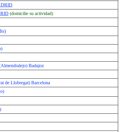
MADRID
ADRID
(domicilie su actividad)
do)
o)
 (Almendralejo) Badajoz
rat de Llobregat) Barcelona
do)
)