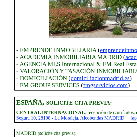
-
EMPRENDE INMOBILIARIA
(
emprendeinmob
-
ACADEMIA INMOBILIARIA MADRID
(
acad
-
AGENCIA MLS Internacional & FM Real Esta
-
VALORACIÓN Y TASACIÓN INMOBILIARI
-
DOMICILIACIÓN
(
domiciliacionmadrid.es
)
-
FM GROUP SERVICES
(
fmgservicios.com
)
ESPAÑA,
SOLICITE CITA PREVIA:
CENTRAL INTERNACIONAL
: recepción de (currículos
Segura 10, 28108 - La Moraleja, Alcobendas MADRID
(
ap
MADRID (solicite cita previa):