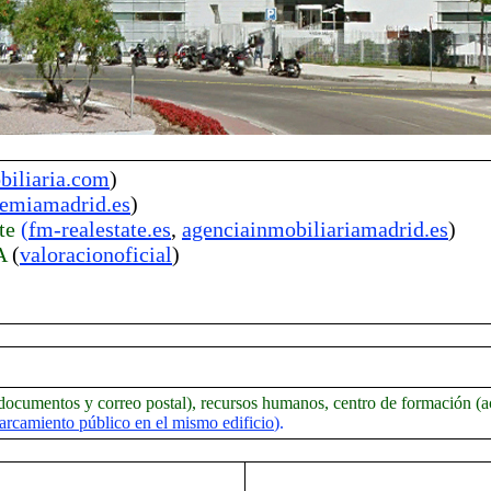
iliaria.com
)
emiamadrid.es
)
te
(
fm-realestate.es
,
agenciainmobiliariamadrid.es
)
A
(
valoracionoficial
)
, documentos y correo postal), recursos humanos, centro de formación (a
arcamiento público en el mismo edificio
).