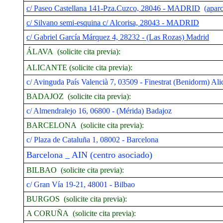
c/ Paseo Castellana 141-Pza.Cuzco, 28046 - MADRID
(
apar
c/ Silvano semi-esquina c/ Alcorisa, 28043 - MADRID
c/ Gabriel García Márquez 4, 28232 - (Las Rozas) Madrid
ÁLAVA (solicite cita previa):
ALICANTE (solicite cita previa):
c/ Avinguda País Valencià 7, 03509 - Finestrat (Benidorm) Ali
BADAJOZ (solicite cita previa):
c/ Almendralejo 16, 06800 - (Mérida) Badajoz
BARCELONA (solicite cita previa):
c/ Plaza de Cataluña 1, 08002 - Barcelona
Barcelona _ AIN (centro asociado)
BILBAO (solicite cita previa):
c/ Gran Vía 19-21, 48001 - Bilbao
BURGOS (solicite cita previa):
A CORUÑA (solicite cita previa):