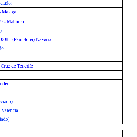
ociado)
 - Málaga
9 - Mallorca
)
31008 - (Pamplona) Navarra
do
 Cruz de Tenerife
ander
ociado)
- Valencia
iado)