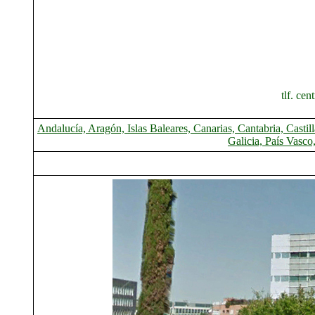
tlf. ce
Andalucía, Aragón, Islas Baleares, Canarias, Cantabria, Cas
Galicia, País Vasco