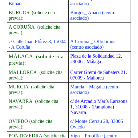
Bilbao
asociado)
BURGOS (solicite cita
Burgos_ Abaco (centro
previa):
asociado)
A CORUÑA (solicite cita
previa):
c/ Calle Juan Flórez 8, 15004
A Coruña _ Officoruña
- A Coruña
(centro asociado)
MÁLAGA (solicite cita
Plaza de la Solidaridad 12,
29006 - Málaga
previa):
MALLORCA (solicite cita
Carrer Gremi de Sabaters 21,
previa):
07009 - Mallorca
MURCIA (solicite cita
Murcia _ Magalia
(centro
previa):
asociado)
NAVARRA (solicite cita
c/ de Arcadio María Larraona
previa):
1, 31008 - (Pamplona)
Navarra
OVIEDO (solicite cita
c/ Monte Cerrau 28, 33006 -
previa):
Oviedo
PONTEVEDRA (solicite cita
Vigo _ Prooffice (centro