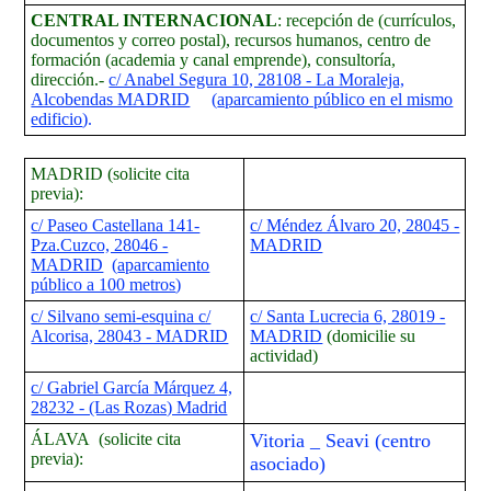
CENTRAL INTERNACIONAL
: recepción de (currículos,
documentos y correo postal), recursos humanos, centro de
formación (academia y canal emprende), consultoría,
dirección.-
c/ Anabel Segura 10, 28108 - La Moraleja,
Alcobendas MADRID
(
aparcamiento público en el mismo
edificio
).
MADRID (solicite cita
previa):
c/ Paseo Castellana 141-
c/ Méndez Álvaro 20, 28045 -
Pza.Cuzco, 28046 -
MADRID
MADRID
(
aparcamiento
público a 100 metros
)
c/ Silvano semi-esquina c/
c/ Santa Lucrecia 6, 28019 -
Alcorisa, 28043 - MADRID
MADRID
(domicilie su
actividad)
c/ Gabriel García Márquez 4,
28232 - (Las Rozas) Madrid
ÁLAVA (solicite cita
Vitoria _ Seavi (centro
previa):
asociado)