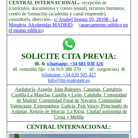
CENTRAL INTERNACIONAL.-
recepción de
(currículos, documentos y correo postal), recursos humanos,
centro de formación (academia y canal emprende),
consultoría, dirección.-
c/ Anabel Segura 10, 28108 - La
Moraleja, Alcobendas MADRID
(
aparcamiento público en
el mismo edificio
).
SOLICITE CITA PREVIA:
tlf. &
whatsapp: +34 681 038 326
tlf. centralita fijo: +34 919 388 370 - tlf. (urgencias) &
whatsapp:
+34
639 505 427
info@fm-realestate.es
Andalucía, Aragón, Islas Baleares, Canarias, Cantabria,
Castilla-La Mancha, Castilla y León, Cataluña, Comunidad
de Madrid, Comunidad Foral de Navarra, Comunidad
Valenciana, Extremadura, Galicia, País Vasco, Principado de
Asturias, Región de Murcia, La Rioja, Ciudad autónoma de
Ceuta y Melilla
CENTRAL INTERNACIONAL: